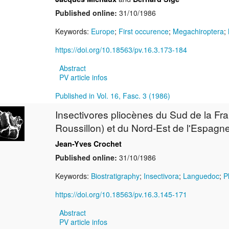
Published online:
31/10/1986
Keywords:
Europe
;
First occurence
;
Megachiroptera
;
https://doi.org/10.18563/pv.16.3.173-184
Abstract
PV article infos
Published in Vol. 16, Fasc. 3 (1986)
Insectivores pliocènes du Sud de la F
Roussillon) et du Nord-Est de l'Espagne
Jean-Yves Crochet
Published online:
31/10/1986
Keywords:
Biostratigraphy
;
Insectivora
;
Languedoc
;
P
https://doi.org/10.18563/pv.16.3.145-171
Abstract
PV article infos