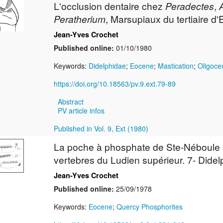
L'occlusion dentaire chez
Peradectes
,
Peratherium
, Marsupiaux du tertiaire d'
Jean-Yves Crochet
Published online:
01/10/1980
Keywords:
Didelphidae
;
Eocene
;
Mastication
;
Oligoce
https://doi.org/10.18563/pv.9.ext.79-89
Abstract
PV article infos
Published in Vol. 9, Ext (1980)
La poche à phosphate de Ste-Néboule (
vertebres du Ludien supérieur. 7- Dide
Jean-Yves Crochet
Published online:
25/09/1978
Keywords:
Eocene
;
Quercy Phosphorites