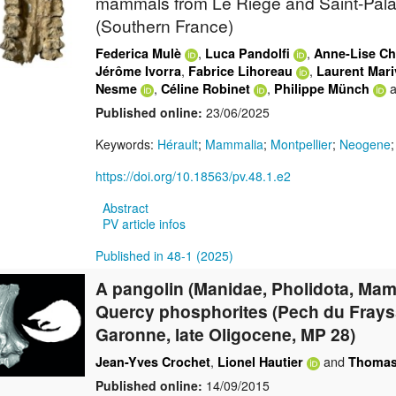
mammals from Le Riège and Saint-Palai
(Southern France)
,
,
Federica Mulè
Luca Pandolfi
Anne-Lise Ch
,
,
Jérôme Ivorra
Fabrice Lihoreau
Laurent Mar
,
,
a
Nesme
Céline Robinet
Philippe Münch
Published online:
23/06/2025
Keywords:
Hérault
;
Mammalia
;
Montpellier
;
Neogene
https://doi.org/10.18563/pv.48.1.e2
Abstract
PV article infos
Published in 48-1 (2025)
A pangolin (Manidae, Pholidota, Mam
Quercy phosphorites (Pech du Fraysse
Garonne, late Oligocene, MP 28)
,
and
Jean-Yves Crochet
Lionel Hautier
Thomas
Published online:
14/09/2015