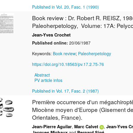
Published in Vol. 20, Fasc. 1 (1990)
Book review : Dr. Robert R. REISZ, 19
Paleoherpetology, Volume: 17A: Pelyco
Jean-Yves Crochet
Published online:
20/06/1987
Keywords:
Book review
;
Paleoherpetology
https://doi.org/10.18563/pv.17.2.75-76
Abstract
PV article infos
Published in Vol. 17, Fasc. 2 (1987)
Première occurrence d'un mégachiroptè
Miocène moyen d'Europe (Gisement de 
Orientales, France).
,
,
Jean-Pierre Aguilar
Marc Calvet
Jean-Yves C
and
Jacques Michaux
Bernard Sigé