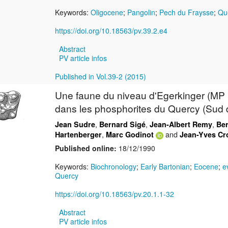
Keywords:
Oligocene
;
Pangolin
;
Pech du Fraysse
;
Qu
https://doi.org/10.18563/pv.39.2.e4
Abstract
PV article infos
Published in Vol.39-2 (2015)
Une faune du niveau d'Egerkinger (MP 1
dans les phosphorites du Quercy (Sud 
,
,
,
Jean Sudre
Bernard Sigé
Jean-Albert Remy
Be
,
and
Hartenberger
Marc Godinot
Jean-Yves Cr
Published online:
18/12/1990
Keywords:
Biochronology
;
Early Bartonian
;
Eocene
;
e
Quercy
https://doi.org/10.18563/pv.20.1.1-32
Abstract
PV article infos