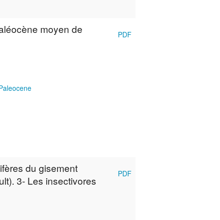
Paléocène moyen de
PDF
Paleocene
ifères du gisement
PDF
t). 3- Les insectivores