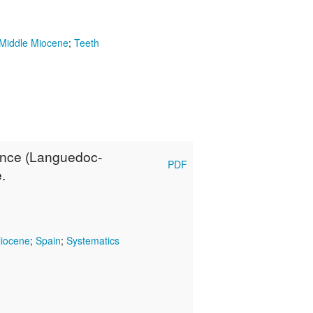
Middle Miocene
;
Teeth
rance (Languedoc-
PDF
.
liocene
;
Spain
;
Systematics