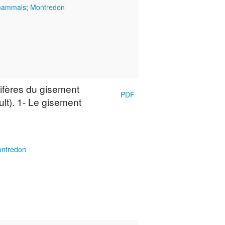
mammals
;
Montredon
ifères du gisement
PDF
lt). 1- Le gisement
ntredon