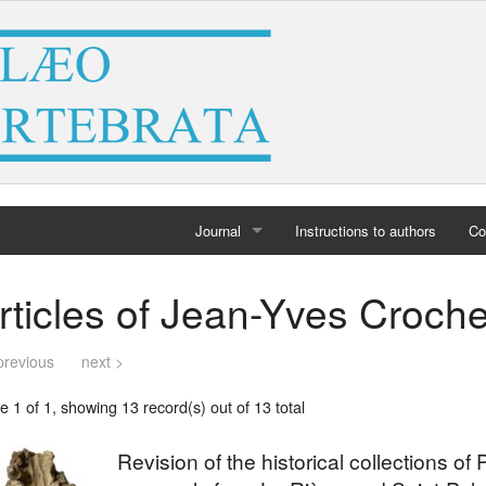
Journal
Instructions to authors
Co
Home
rticles of Jean-Yves Croche
Archives
previous
next >
 1 of 1, showing 13 record(s) out of 13 total
Revision of the historical collections of