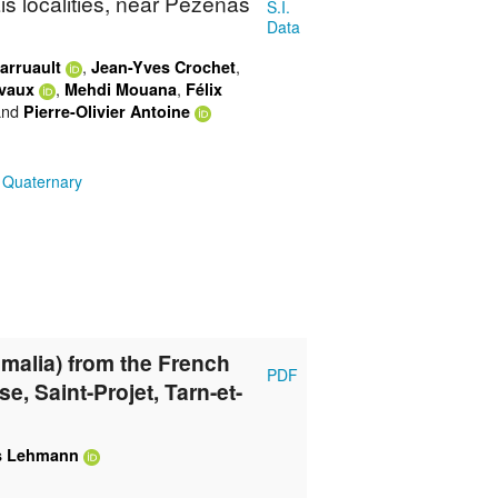
s localities, near Pézenas
S.I.
Data
,
,
arruault
Jean-Yves Crochet
,
,
ivaux
Mehdi Mouana
Félix
nd
Pierre-Olivier Antoine
;
Quaternary
malia) from the French
PDF
, Saint-Projet, Tarn-et-
 Lehmann