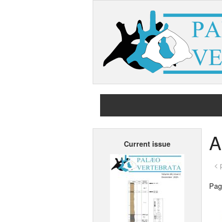
A
Current issue
< 
Page