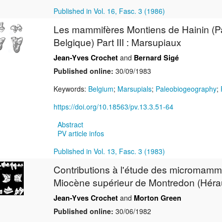
Published in Vol. 16, Fasc. 3 (1986)
Les mammifères Montiens de Hainin (
Belgique) Part III : Marsupiaux
and
Jean-Yves Crochet
Bernard Sigé
Published online:
30/09/1983
Keywords:
Belgium
;
Marsupials
;
Paleobiogeography
;
https://doi.org/10.18563/pv.13.3.51-64
Abstract
PV article infos
Published in Vol. 13, Fasc. 3 (1983)
Contributions à l'étude des micromamm
Miocène supérieur de Montredon (Héraul
and
Jean-Yves Crochet
Morton Green
Published online:
30/06/1982