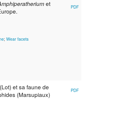
Amphiperatherium
et
PDF
Europe.
ne
;
Wear facets
Lot) et sa faune de
PDF
lphides (Marsupiaux)