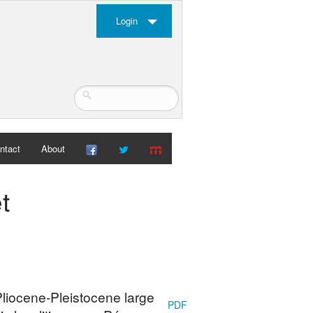
Login
ntact
About
t
 Pliocene-Pleistocene large
PDF