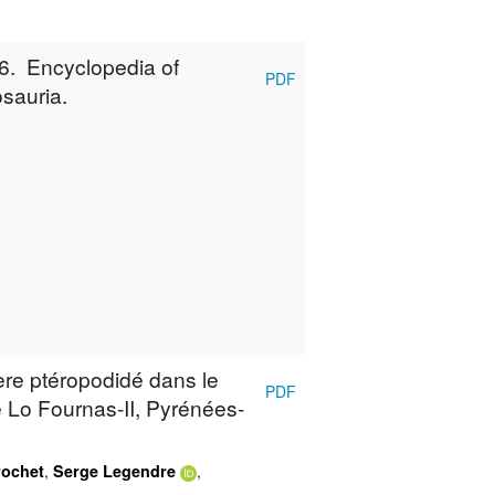
86. Encyclopedia of
PDF
sauria.
re ptéropodidé dans le
PDF
Lo Fournas-II, Pyrénées-
,
,
rochet
Serge Legendre