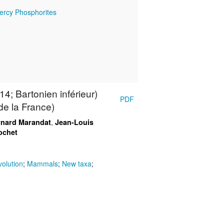
ercy Phosphorites
4; Bartonien inférieur)
PDF
de la France)
,
rnard Marandat
Jean-Louis
ochet
volution
;
Mammals
;
New taxa
;