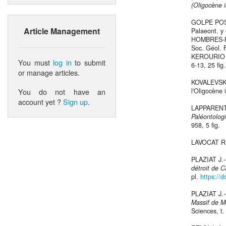
(Oligocène i
GOLPE POS
Article Management
Palaeont. y 
HOMBRES-FI
Soc. Géol. F
KEROURIO 
You must
log in
to submit
6-13, 25 fig.
or manage articles.
KOVALEVSK
You do not have an
l'Oligocène i
account yet ?
Sign up
.
LAPPARENT 
Paléontolog
958, 5 fig.
LAVOCAT R
PLAZIAT J.
détroit de 
pl.
https://d
PLAZIAT J.
Massif de M
Sciences, t. 