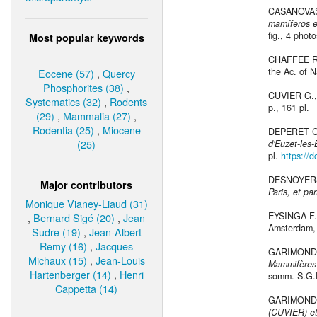
CASANOVAS 
mamíferos e
fig., 4 photo
Most popular keywords
CHAFFEE R
the Ac. of N
Eocene (57)
,
Quercy
Phosphorites (38)
,
CUVIER G.
Systematics (32)
,
Rodents
p., 161 pl.
(29)
,
Mammalia (27)
,
Rodentia (25)
,
Miocene
DEPERET C
(25)
d'Euzet-les-
pl.
https://d
DESNOYERS
Major contributors
Paris, et pa
Monique Vianey-Liaud (31)
EYSINGA F.
,
Bernard Sigé (20)
,
Jean
Amsterdam, 
Sudre (19)
,
Jean-Albert
Remy (16)
,
Jacques
GARIMOND S
Michaux (15)
,
Jean-Louis
Mammifères 
Hartenberger (14)
,
Henri
somm. S.G.F.
Cappetta (14)
GARIMOND 
(CUVIER) et