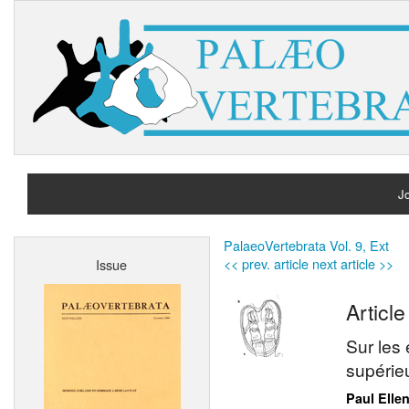
Jo
H
PalaeoVertebrata Vol. 9, Ext
<< prev. article
next article >>
Issue
A
Article
Sur les
supérie
Paul Elle