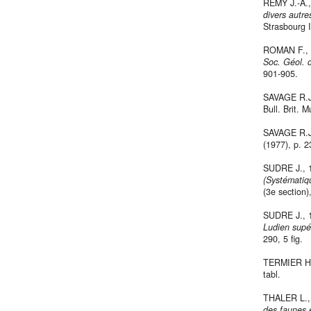
REMY J.-A.
divers autre
Strasbourg I
ROMAN F.,
Soc. Géol. 
901-905.
SAVAGE R.J
Bull. Brit. 
SAVAGE R.J
(1977), p. 2
SUDRE J.,
(Systématiqu
(3e section),
SUDRE J.,
Ludien supér
290, 5 fig.
TERMIER H.
tabl.
THALER L.
des faunes e