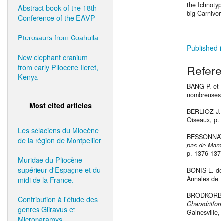
the Ichnotyp
Abstract book of the 18th
big Carnivo
Conference of the EAVP
Pterosaurs from Coahuila
Published i
New elephant cranium
from early Pliocene Ileret,
Refer
Kenya
BANG P. et
nombreuses 
Most cited articles
BERLIOZ J.
Oiseaux, p.
Les sélaciens du Miocène
BESSONNAT
de la région de Montpellier
pas de Mamm
p. 1376-137
Muridae du Pliocène
supérieur d'Espagne et du
BONIS L. d
midi de la France.
Annales de P
BRODKORB 
Contribution à l'étude des
Charadriifo
genres Gliravus et
Gainesville,
Microparamys.