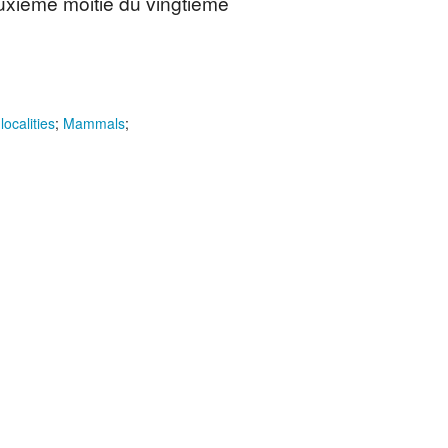
euxième moitié du vingtième
localities
;
Mammals
;