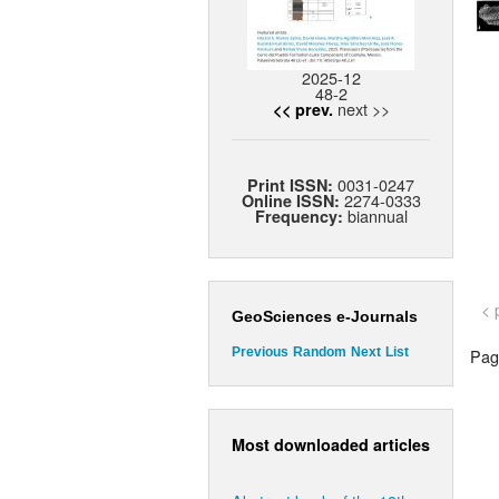
2025-12
48-2
next >>
<< prev.
0031-0247
Print ISSN:
2274-0333
Online ISSN:
biannual
Frequency:
< 
GeoSciences e-Journals
Page
Previous
Random
Next
List
Most downloaded articles