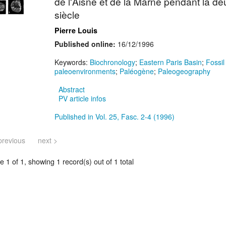
de l'Aisne et de la Marne pendant la d
siècle
Pierre Louis
Published online:
16/12/1996
Keywords:
Biochronology
;
Eastern Paris Basin
;
Fossil 
paleoenvironments
;
Paléogène
;
Paleogeography
Abstract
PV article infos
Published in Vol. 25, Fasc. 2-4 (1996)
previous
next >
 1 of 1, showing 1 record(s) out of 1 total