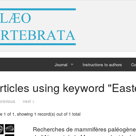
Journal
Instructions to authors
Co
Home
rticles using keyword "East
Archives
previous
next >
 1 of 1, showing 1 record(s) out of 1 total
Recherches de mammifères paléogènes