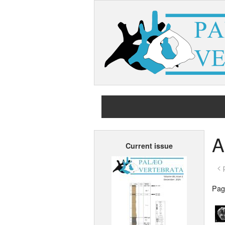
A
Current issue
< 
Page